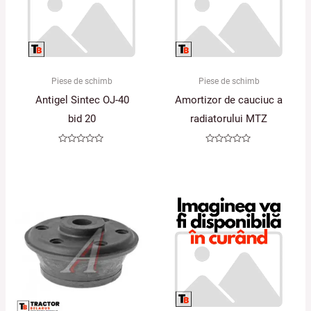
Piese de schimb
Piese de schimb
Antigel Sintec OJ-40
Amortizor de cauciuc a
bid 20
radiatorului MTZ
Evaluat
Evaluat
la
la
0
0
din
din
5
5