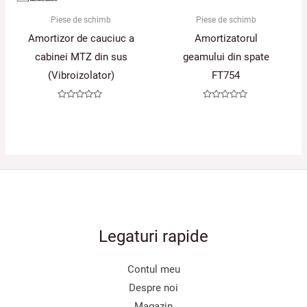
Piese de schimb
Piese de schimb
Amortizor de cauciuc a
Amortizatorul
cabinei MTZ din sus
geamului din spate
(Vibroizolator)
FT754
Evaluat
Evaluat
la
la
0
0
din
din
5
5
Legaturi rapide
Contul meu
Despre noi
Magazin