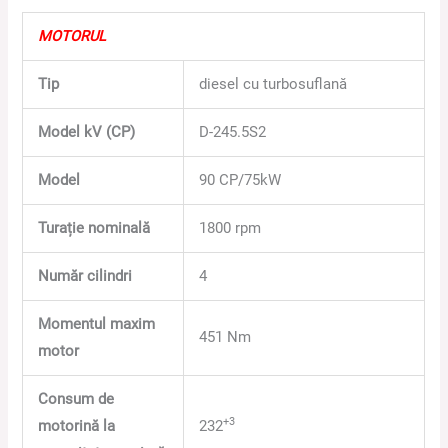
MOTORUL
Tip
diesel cu turbosuflană
Model kV (CP)
D-245.5S2
Model
90 CP/75kW
Turație nominală
1800 rpm
Număr cilindri
4
Momentul maxim
451 Nm
motor
Consum de
+3
motorină la
232