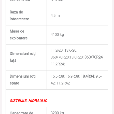
Raza de
4,5 m
întoarecere
Masa de
4100 kg
exploatare
11,2-20; 13,6-20;
Dimensiuni roți
360/70R20;13,6R20;
360/70R24
;
față
11,2R24;
Dimensiuni roți
15,5R38; 16,9R38;
18,4R34
; 9,5-
spate
42; 11,2R42
SISTEMUL HIDRAULIC
3200 kg,
Capacitate de