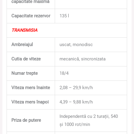
capacitate maximă
Capacitate rezervor
135 l
TRANSMISIA
Ambreiajul
uscat, monodisc
Cutia de viteze
mecanică, sincronizata
Numar trepte
18/4
Viteza mers înainte
2,08 – 29,9 km/h
Viteza mers înapoi
4,39 – 9,88 km/h
Independentă cu 2 turații, 540
Priza de putere
și 1000 rot/min