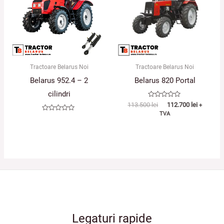
Tractoare Belarus Noi
Tractoare Belarus Noi
Belarus 952.4 – 2
Belarus 820 Portal
cilindri
Evaluat
113.500
lei
112.700
lei
+
la
TVA
0
Evaluat
din
la
5
0
din
5
Legaturi rapide