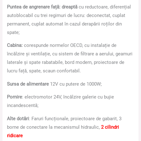
Puntea de angrenare față: dreaptă
cu reductoare, diferențial
autoblocabil cu trei regimuri de lucru: deconectat, cuplat
permanent, cuplat automat în cazul derapării roților din
spate;
Cabina:
corespunde normelor OECD, cu instalație de
încălzire și ventilație, cu sistem de filtrare a aerului, geamuri
laterale și spate rabatabile, bord modern, proiectoare de
lucru față, spate, scaun confortabil.
Sursa de alimentare
12V cu putere de 1000W;
Pornire
: electromotor 24V, încălzire galerie cu bujie
incandescentă;
Alte dotări
: Faruri funcționale, proiectoare de gabarit, 3
borne de conectare la mecanismul hidraulic,
2 cilindri
ridicare