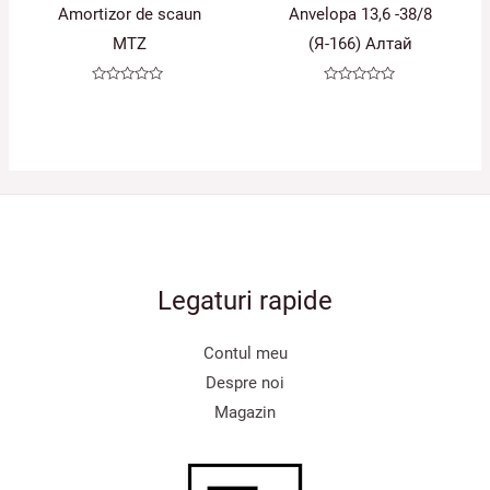
Amortizor de scaun
Anvelopa 13,6 -38/8
MTZ
(Я-166) Алтай
Evaluat
Evaluat
la
la
0
0
din
din
5
5
Legaturi rapide
Contul meu
Despre noi
Magazin