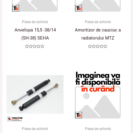
Piese de schimb
Piese de schimb
Anvelopa 15,5 -38/14
Amortizor de cauciuc a
(SH-38) SEHA
radiatorului MTZ
Evaluat
Evaluat
la
la
0
0
din
din
5
5
Piese de schimb
Piese de schimb