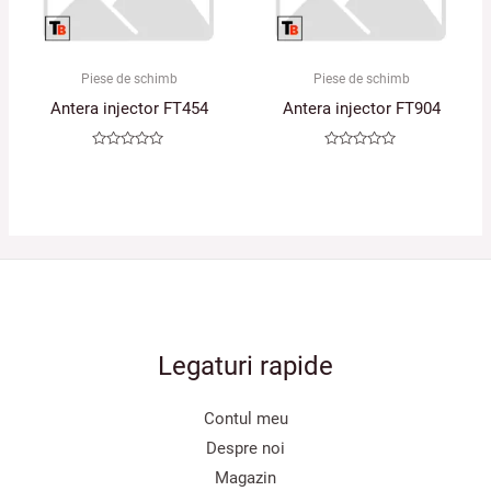
Piese de schimb
Piese de schimb
Antera injector FT454
Antera injector FT904
Evaluat
Evaluat
la
la
0
0
din
din
5
5
Legaturi rapide
Contul meu
Despre noi
Magazin