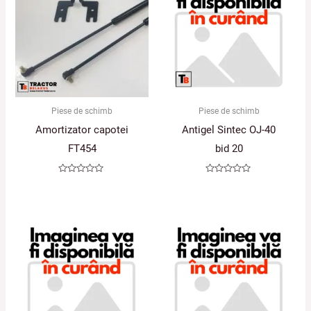
Piese de schimb
Piese de schimb
Amortizator capotei
Antigel Sintec OJ-40
FT454
bid 20
Evaluat
Evaluat
la
la
0
0
din
din
5
5