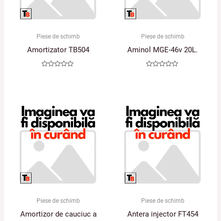
Piese de schimb
Piese de schimb
Amortizator TB504
Aminol MGE-46v 20L.
Evaluat
Evaluat
la
la
0
0
din
din
5
5
Piese de schimb
Piese de schimb
Amortizor de cauciuc a
Antera injector FT454