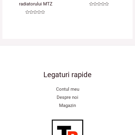
radiatorului MTZ
Evaluat
la
0
Evaluat
din
la
5
0
din
5
Legaturi rapide
Contul meu
Despre noi
Magazin