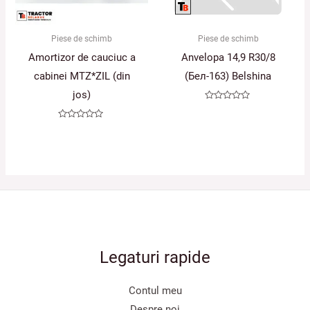
Piese de schimb
Piese de schimb
Amortizor de cauciuc a
Anvelopa 14,9 R30/8
cabinei MTZ*ZIL (din
(Бел-163) Belshina
jos)
Evaluat
la
0
Evaluat
din
la
5
0
din
5
Legaturi rapide
Contul meu
Despre noi