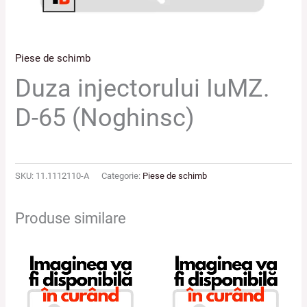
Piese de schimb
Duza injectorului IuMZ.
D-65 (Noghinsc)
SKU:
11.1112110-A
Categorie:
Piese de schimb
Produse similare