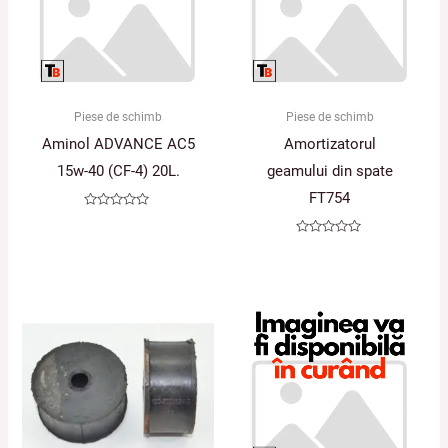
Piese de schimb
Piese de schimb
Aminol ADVANCE AC5
Amortizatorul
15w-40 (CF-4) 20L.
geamului din spate
FT754
Evaluat
la
0
Evaluat
din
la
5
0
din
5