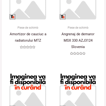
Piese de schimb
Piese de schimb
Amortizor de cauciuc a
Angrenaj de demaror
radiatorului MTZ
MSX 330 AZJ3124
Slovenia
Evaluat
la
0
Evaluat
din
la
5
0
din
5