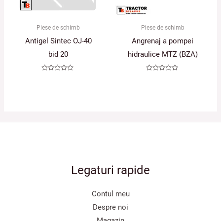
Piese de schimb
Piese de schimb
Antigel Sintec OJ-40
Angrenaj a pompei
bid 20
hidraulice MTZ (BZA)
Evaluat
Evaluat
la
la
0
0
din
din
5
5
Legaturi rapide
Contul meu
Despre noi
Magazin