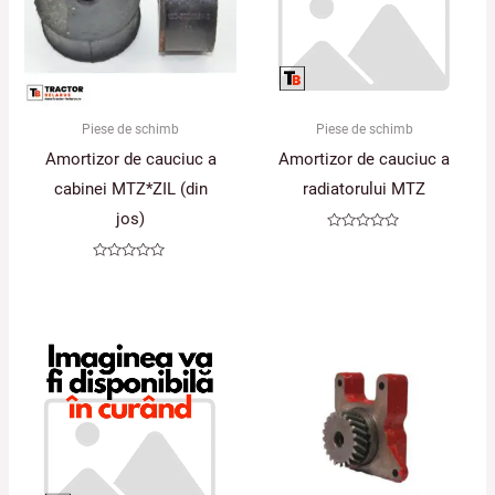
Piese de schimb
Piese de schimb
Amortizor de cauciuc a
Amortizor de cauciuc a
cabinei MTZ*ZIL (din
radiatorului MTZ
jos)
Evaluat
la
0
Evaluat
din
la
5
0
din
5