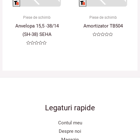
Piese de schimb
Piese de schimb
Anvelopa 15,5 -38/14
Amortizator TB504
(SH-38) SEHA
Evaluat
la
0
Evaluat
din
la
5
0
din
5
Legaturi rapide
Contul meu
Despre noi
Magazin