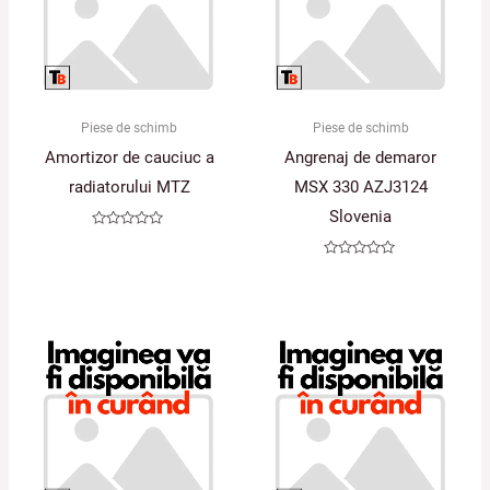
Piese de schimb
Piese de schimb
Amortizor de cauciuc a
Angrenaj de demaror
radiatorului MTZ
MSX 330 AZJ3124
Slovenia
Evaluat
la
0
Evaluat
din
la
5
0
din
5