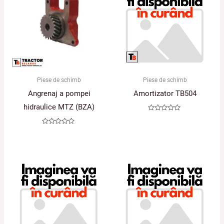
Piese de schimb
Piese de schimb
Angrenaj a pompei
Amortizator TB504
hidraulice MTZ (BZA)
Evaluat
la
0
Evaluat
din
la
5
0
din
5