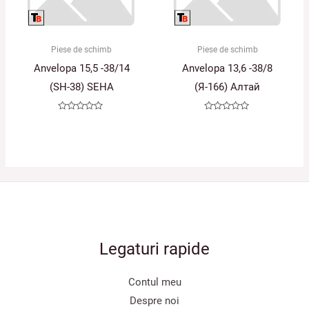
Piese de schimb
Piese de schimb
Anvelopa 15,5 -38/14
Anvelopa 13,6 -38/8
(SH-38) SEHA
(Я-166) Алтай
Evaluat
Evaluat
la
la
0
0
din
din
5
5
Legaturi rapide
Contul meu
Despre noi