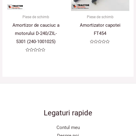
Piese de schimb
Piese de schimb
Amortizor de cauciuc a
Amortizator capotei
motorului D-240/ZIL-
FT454
5301 (240-1001025)
Evaluat
la
0
Evaluat
din
la
5
0
din
5
Legaturi rapide
Contul meu
Despre noi