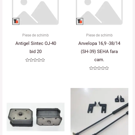
Piese de schimb
Piese de schimb
Antigel Sintec OJ-40
Anvelopa 16,9 -38/14
bid 20
(SH-39) SEHA fara
cam.
Evaluat
la
0
Evaluat
din
la
5
0
din
5