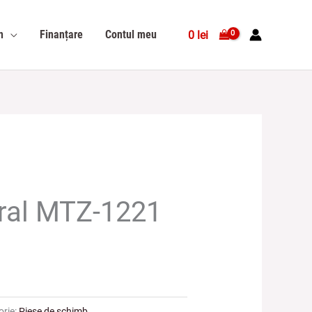
n
Finanțare
Contul meu
0
lei
ral MTZ-1221
orie:
Piese de schimb