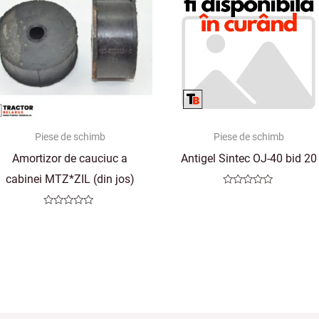
Piese de schimb
Piese de schimb
Amortizor de cauciuc a
Antigel Sintec OJ-40 bid 20
cabinei MTZ*ZIL (din jos)
Evaluat
la
0
Evaluat
din
la
5
0
din
5