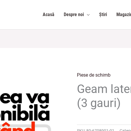
Acasă
Despre noi
Știri
Magazi
Piese de schimb
Geam late
(3 gauri)
SKU:
80-6708901-01
Categ