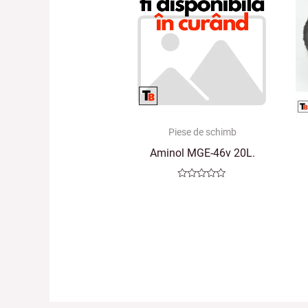
Piese de schimb
Aminol MGE-46v 20L.
Evaluat
la
0
din
5