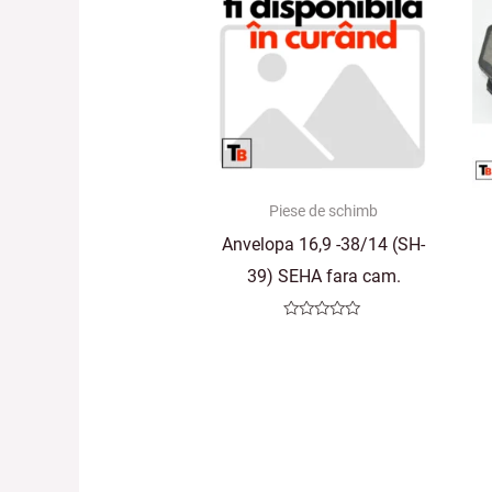
Piese de schimb
Anvelopa 16,9 -38/14 (SH-
39) SEHA fara cam.
Evaluat
la
0
din
5