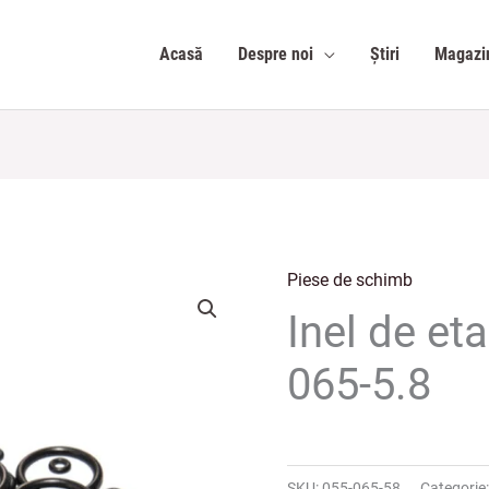
Acasă
Despre noi
Știri
Magazi
Piese de schimb
Inel de et
065-5.8
SKU:
055-065-58
Categorie