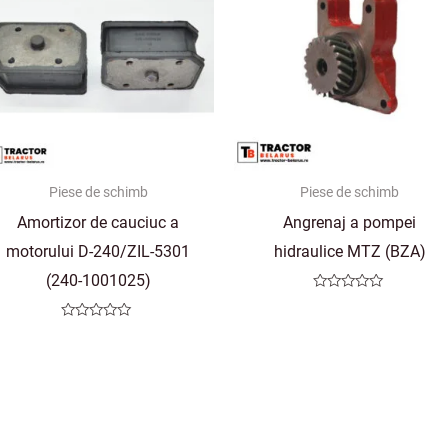
Piese de schimb
Piese de schimb
Amortizor de cauciuc a
Angrenaj a pompei
motorului D-240/ZIL-5301
hidraulice MTZ (BZA)
(240-1001025)
Evaluat
la
0
Evaluat
din
la
5
0
din
5