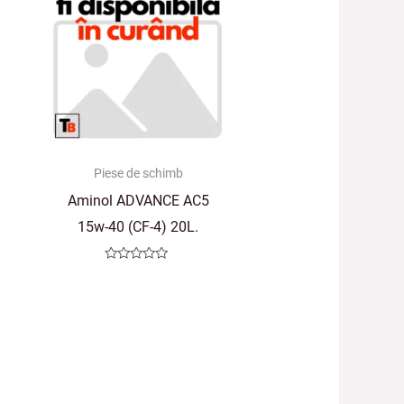
Piese de schimb
Aminol ADVANCE AC5
15w-40 (CF-4) 20L.
Evaluat
la
0
din
5