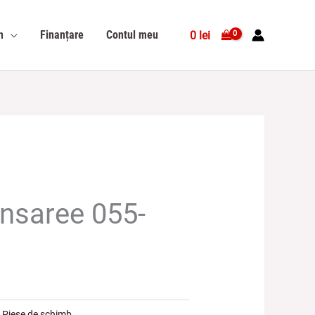
n
Finanțare
Contul meu
0
lei
ansareе 055-
:
Piese de schimb