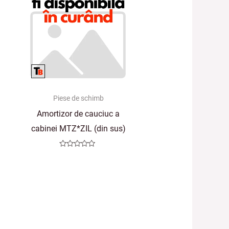
Piese de schimb
Amortizor de cauciuc a
cabinei MTZ*ZIL (din sus)
Evaluat
la
0
din
5