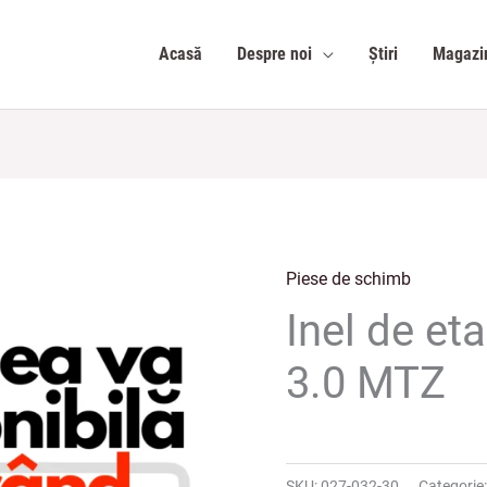
Acasă
Despre noi
Știri
Magazi
Piese de schimb
Inel de et
3.0 MTZ
SKU:
027-032-30
Categorie