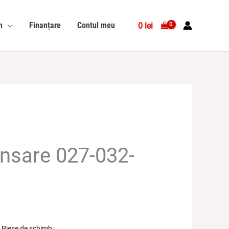
n
Finanțare
Contul meu
0
lei
ansare 027-032-
:
Piese de schimb