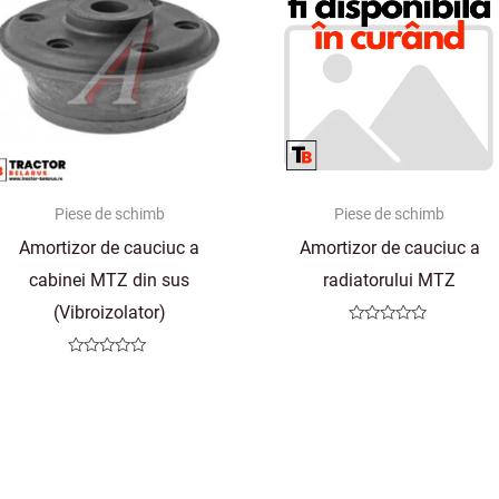
Piese de schimb
Piese de schimb
Amortizor de cauciuc a
Amortizor de cauciuc a
cabinei MTZ din sus
radiatorului MTZ
(Vibroizolator)
Evaluat
la
0
Evaluat
din
la
5
0
din
5