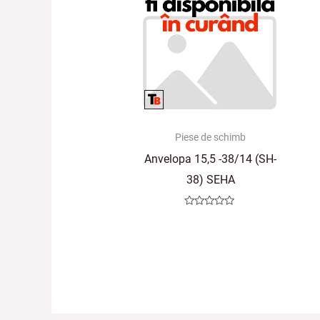
Piese de schimb
Anvelopa 15,5 -38/14 (SH-
38) SEHA
Evaluat
la
0
din
5