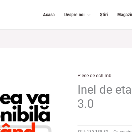
Acasă
Despre noi
Știri
Magazi
Piese de schimb
Inel de et
3.0
SKU:
130-135-30
Categorie