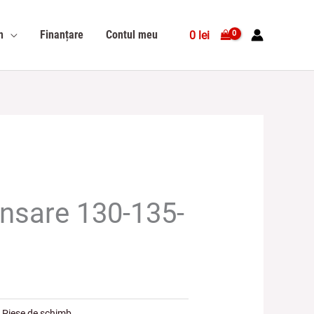
n
Finanțare
Contul meu
0
lei
ansare 130-135-
:
Piese de schimb