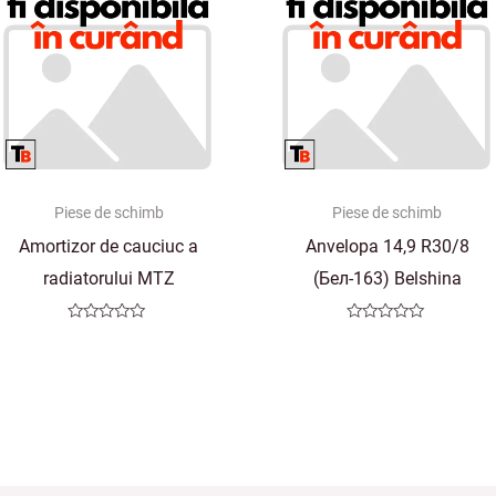
Piese de schimb
Piese de schimb
Amortizor de cauciuc a
Anvelopa 14,9 R30/8
radiatorului MTZ
(Бел-163) Belshina
Evaluat
Evaluat
la
la
0
0
din
din
5
5