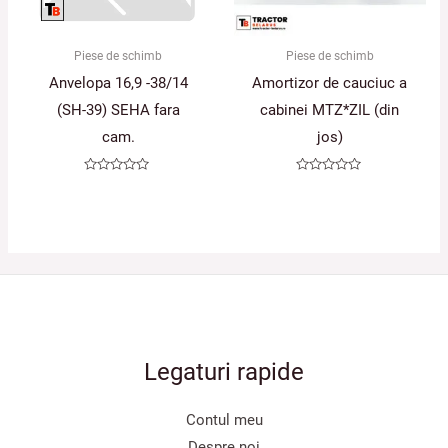
Piese de schimb
Piese de schimb
Anvelopa 16,9 -38/14
Amortizor de cauciuc a
(SH-39) SEHA fara
cabinei MTZ*ZIL (din
cam.
jos)
Evaluat
Evaluat
la
la
0
0
din
din
5
5
Legaturi rapide
Contul meu
Despre noi