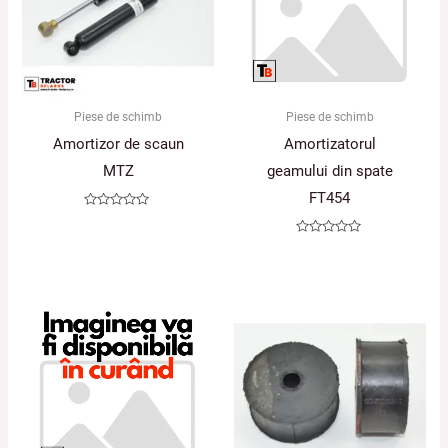
Piese de schimb
Piese de schimb
Amortizor de scaun
Amortizatorul
MTZ
geamului din spate
FT454
Evaluat
la
0
Evaluat
din
la
5
0
din
5