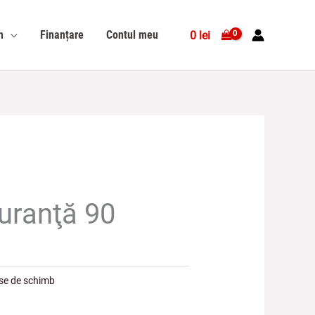
n
Finanțare
Contul meu
0
lei
guranţă 90
se de schimb