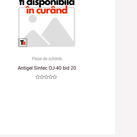
Piese de schimb
Antigel Sintec OJ-40 bid 20
Evaluat
la
0
din
5