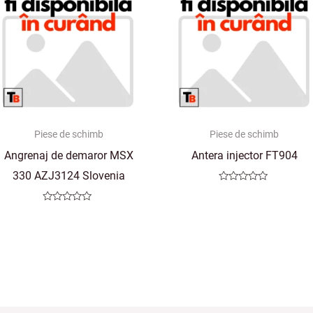
Piese de schimb
Piese de schimb
Angrenaj de demaror MSX
Antera injector FT904
330 AZJ3124 Slovenia
Evaluat
la
0
Evaluat
din
la
5
0
din
5