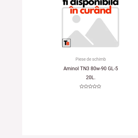
Piese de schimb
Aminol TN3 80w-90 GL-5
20L.
Evaluat
la
0
din
5