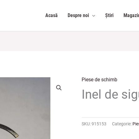
Acasă
Despre noi
Știri
Magazi
Piese de schimb
Inel de si
SKU:
915153
Categorie:
Pie