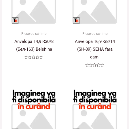
Piese de schimb
Piese de schimb
Anvelopa 14,9 R30/8
Anvelopa 16,9 -38/14
(Бел-163) Belshina
(SH-39) SEHA fara
cam.
Evaluat
la
0
Evaluat
din
la
5
0
din
5