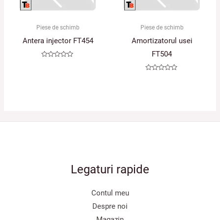
Piese de schimb
Piese de schimb
Antera injector FT454
Amortizatorul usei
FT504
Evaluat
la
0
Evaluat
din
la
5
0
din
5
Legaturi rapide
Contul meu
Despre noi
Magazin