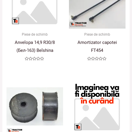
Piese de schimb
Piese de schimb
Anvelopa 14,9 R30/8
Amortizator capotei
(Бел-163) Belshina
FT454
Evaluat
Evaluat
la
la
0
0
din
din
5
5