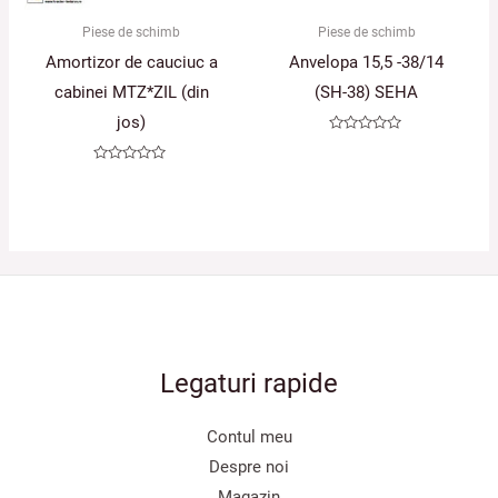
Piese de schimb
Piese de schimb
Amortizor de cauciuc a
Anvelopa 15,5 -38/14
cabinei MTZ*ZIL (din
(SH-38) SEHA
jos)
Evaluat
la
0
Evaluat
din
la
5
0
din
5
Legaturi rapide
Contul meu
Despre noi
Magazin