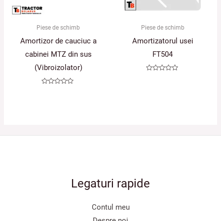
Piese de schimb
Piese de schimb
Amortizor de cauciuc a
Amortizatorul usei
cabinei MTZ din sus
FT504
(Vibroizolator)
Evaluat
la
0
Evaluat
din
la
5
0
din
5
Legaturi rapide
Contul meu
Despre noi