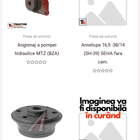
Piese de schimb
Piese de schimb
Angrenaj a pompei
Anvelopa 16,9 -38/14
hidraulice MTZ (BZA)
(SH-39) SEHA fara
cam.
Evaluat
la
0
Evaluat
din
la
5
0
din
5