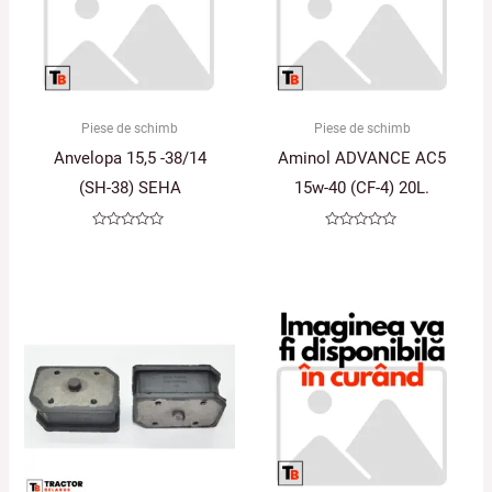
Piese de schimb
Piese de schimb
Anvelopa 15,5 -38/14
Aminol ADVANCE AC5
(SH-38) SEHA
15w-40 (CF-4) 20L.
Evaluat
Evaluat
la
la
0
0
din
din
5
5