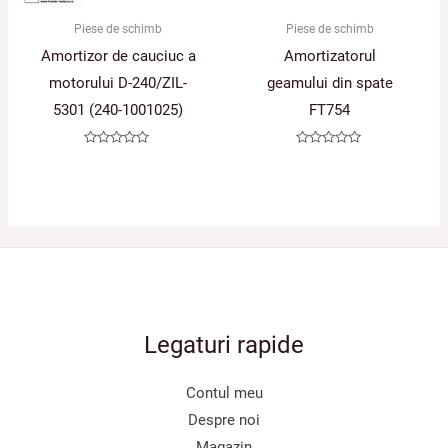
Piese de schimb
Piese de schimb
Amortizor de cauciuc a
Amortizatorul
motorului D-240/ZIL-
geamului din spate
5301 (240-1001025)
FT754
Evaluat
Evaluat
la
la
0
0
din
din
5
5
Legaturi rapide
Contul meu
Despre noi
Magazin