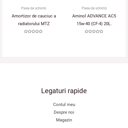
Piese de schimb
Piese de schimb
Amortizor de cauciuc a
Aminol ADVANCE AC5
radiatorului MTZ
15w-40 (CF-4) 20L.
Evaluat
Evaluat
la
la
0
0
din
din
5
5
Legaturi rapide
Contul meu
Despre noi
Magazin