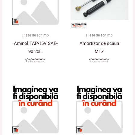
Piese de schimb
Piese de schimb
Aminol TAP-15V SAE-
Amortizor de scaun
90 20L.
MTZ
Evaluat
Evaluat
la
la
0
0
din
din
5
5