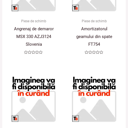
Piese de schimb
Piese de schimb
Angrenaj de demaror
Amortizatorul
MSX 330 AZJ3124
geamului din spate
Slovenia
FT754
Evaluat
Evaluat
la
la
0
0
din
din
5
5