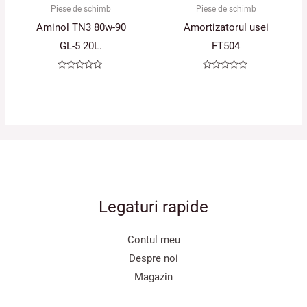
Piese de schimb
Piese de schimb
Aminol TN3 80w-90
Amortizatorul usei
GL-5 20L.
FT504
Evaluat
Evaluat
la
la
0
0
din
din
5
5
Legaturi rapide
Contul meu
Despre noi
Magazin