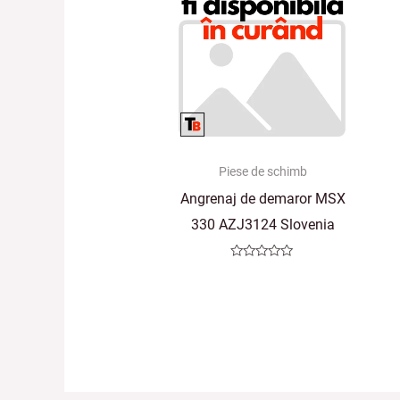
Piese de schimb
Angrenaj de demaror MSX
330 AZJ3124 Slovenia
Evaluat
la
0
din
5