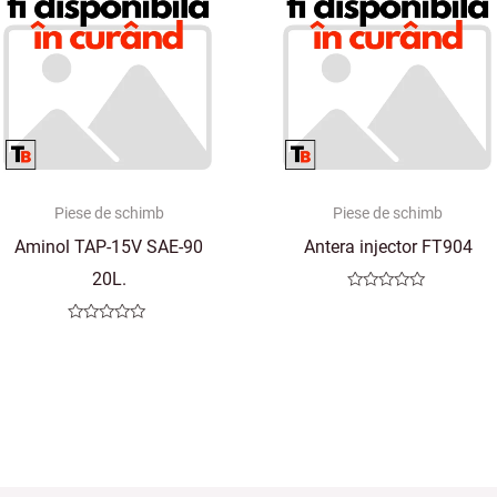
Piese de schimb
Piese de schimb
Aminol TAP-15V SAE-90
Antera injector FT904
20L.
Evaluat
la
0
Evaluat
din
la
5
0
din
5