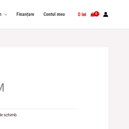
n
Finanțare
Contul meu
0
lei
M
de schimb