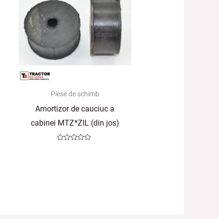
Piese de schimb
Amortizor de cauciuc a
cabinei MTZ*ZIL (din jos)
Evaluat
la
0
din
5