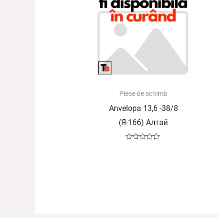
Piese de schimb
Anvelopa 13,6 -38/8
(Я-166) Алтай
Evaluat
la
0
din
5