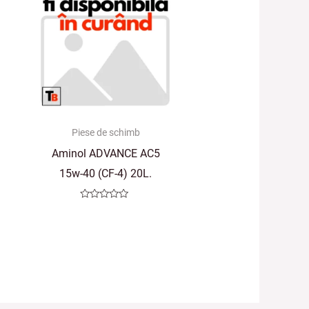
Piese de schimb
Aminol ADVANCE AC5
15w-40 (CF-4) 20L.
Evaluat
la
0
din
5