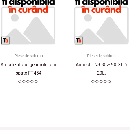
Piese de schimb
Piese de schimb
Amortizatorul geamului din
Aminol TN3 80w-90 GL-5
spate FT454
20L.
Evaluat
Evaluat
la
la
0
0
din
din
5
5