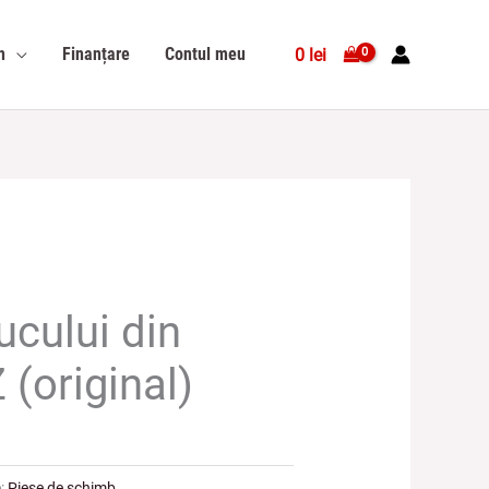
n
Finanțare
Contul meu
0
lei
ucului din
(original)
e:
Piese de schimb