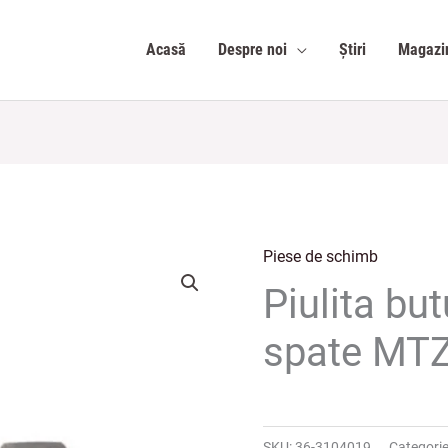
Acasă
Despre noi
Știri
Magazi
Piese de schimb
Piulita but
spate MTZ 
SKU:
36-3104019
Categori