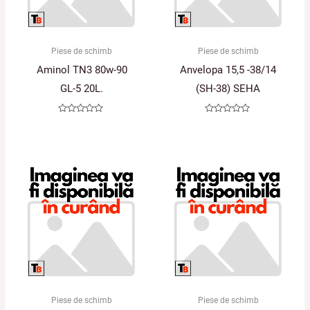
Piese de schimb
Piese de schimb
Aminol TN3 80w-90
Anvelopa 15,5 -38/14
GL-5 20L.
(SH-38) SEHA
Evaluat
Evaluat
la
la
0
0
din
din
5
5
Piese de schimb
Piese de schimb