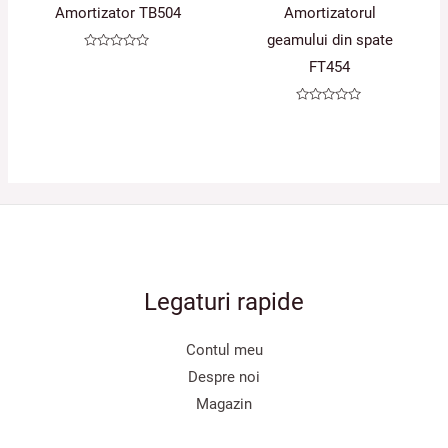
Amortizator TB504
Amortizatorul
geamului din spate
Evaluat
FT454
la
0
din
5
Evaluat
la
0
din
5
Legaturi rapide
Contul meu
Despre noi
Magazin