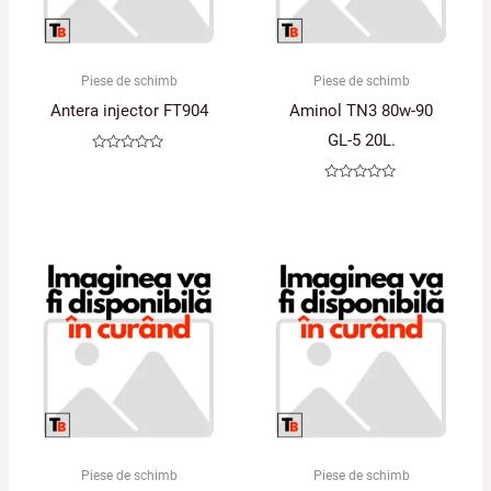
Piese de schimb
Piese de schimb
Antera injector FT904
Aminol TN3 80w-90
GL-5 20L.
Evaluat
la
0
Evaluat
din
la
5
0
din
5
Piese de schimb
Piese de schimb