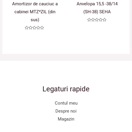
Amortizor de cauciuc a
Anvelopa 15,5 -38/14
cabinei MTZ*ZIL (din
(SH-38) SEHA
sus)
Evaluat
la
0
Evaluat
din
la
5
0
din
5
Legaturi rapide
Contul meu
Despre noi
Magazin