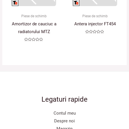
Piese de schimb
Piese de schimb
Amortizor de cauciuc a
Antera injector FT454
radiatorului MTZ
Evaluat
la
0
Evaluat
din
la
5
0
din
5
Legaturi rapide
Contul meu
Despre noi
Magazin