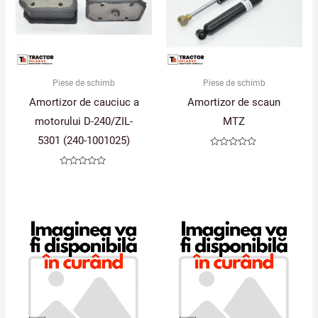
Piese de schimb
Piese de schimb
Amortizor de cauciuc a
Amortizor de scaun
motorului D-240/ZIL-
MTZ
5301 (240-1001025)
Evaluat
la
0
Evaluat
din
la
5
0
din
5