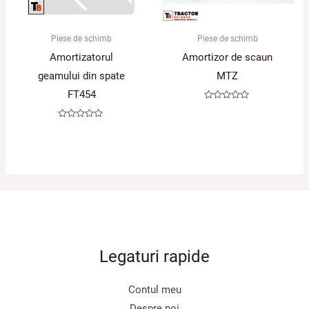
Piese de schimb
Piese de schimb
Amortizatorul
Amortizor de scaun
geamului din spate
MTZ
FT454
Evaluat
la
0
Evaluat
din
la
5
0
din
5
Legaturi rapide
Contul meu
Despre noi