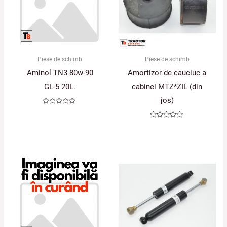
Piese de schimb
Piese de schimb
Aminol TN3 80w-90
Amortizor de cauciuc a
GL-5 20L.
cabinei MTZ*ZIL (din
jos)
Evaluat
la
0
Evaluat
din
la
5
0
din
5