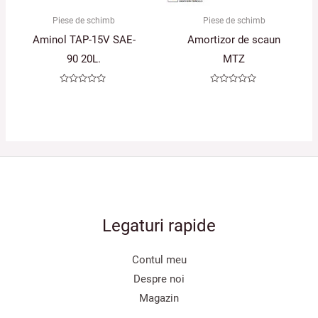
Piese de schimb
Piese de schimb
Aminol TAP-15V SAE-
Amortizor de scaun
90 20L.
MTZ
Evaluat
Evaluat
la
la
0
0
din
din
5
5
Legaturi rapide
Contul meu
Despre noi
Magazin