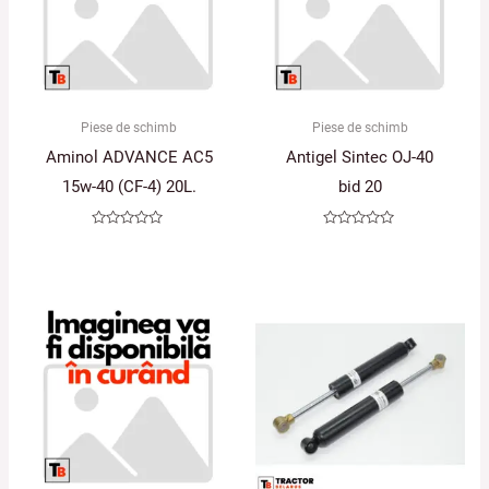
Piese de schimb
Piese de schimb
Aminol ADVANCE AC5
Antigel Sintec OJ-40
15w-40 (CF-4) 20L.
bid 20
Evaluat
Evaluat
la
la
0
0
din
din
5
5