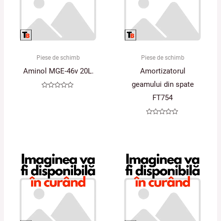
Piese de schimb
Piese de schimb
Aminol MGE-46v 20L.
Amortizatorul
geamului din spate
Evaluat
FT754
la
0
din
5
Evaluat
la
0
din
5