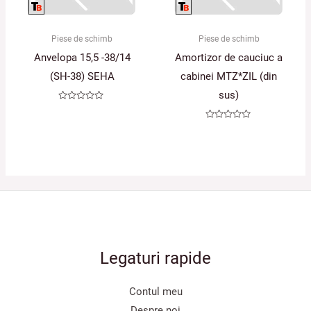
Piese de schimb
Piese de schimb
Anvelopa 15,5 -38/14
Amortizor de cauciuc a
(SH-38) SEHA
cabinei MTZ*ZIL (din
sus)
Evaluat
la
0
Evaluat
din
la
5
0
din
5
Legaturi rapide
Contul meu
Despre noi