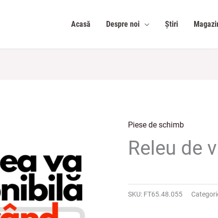
Acasă
Despre noi
Știri
Magazi
Piese de schimb
Releu de v
SKU:
FT65.48.055
Categori