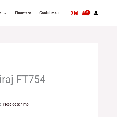
n
Finanțare
Contul meu
0
lei
iraj FT754
e:
Piese de schimb