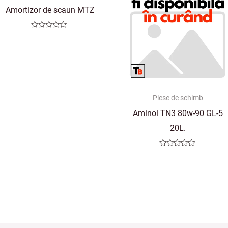
Amortizor de scaun MTZ
Evaluat
la
0
din
5
Piese de schimb
Aminol TN3 80w-90 GL-5
20L.
Evaluat
la
0
din
5