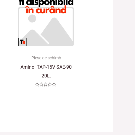
Piese de schimb
Aminol TAP-15V SAE-90
20L.
Evaluat
la
0
din
5