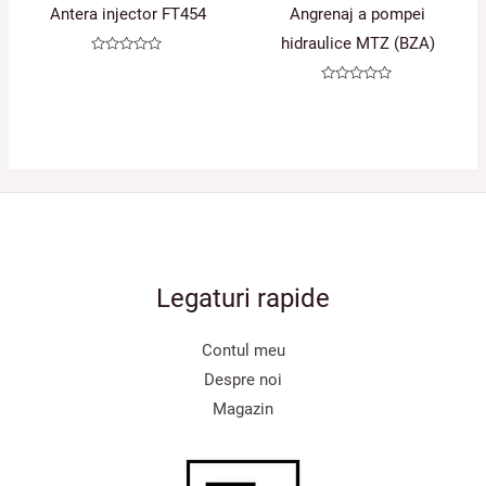
Antera injector FT454
Angrenaj a pompei
hidraulice MTZ (BZA)
Evaluat
la
0
Evaluat
din
la
5
0
din
5
Legaturi rapide
Contul meu
Despre noi
Magazin