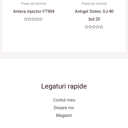
Piese de schimb
Piese de schimb
Antera injector FT904
Antigel Sintec OJ-40
bid 20
Evaluat
la
0
Evaluat
din
la
5
0
din
5
Legaturi rapide
Contul meu
Despre noi
Magazin