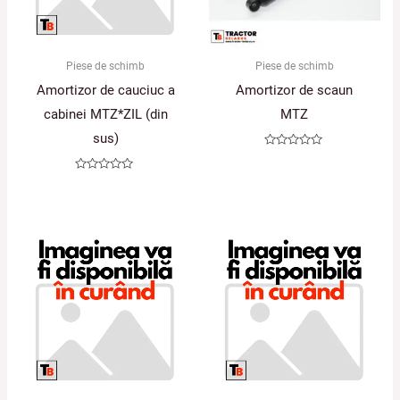
Piese de schimb
Piese de schimb
Amortizor de cauciuc a
Amortizor de scaun
cabinei MTZ*ZIL (din
MTZ
sus)
Evaluat
la
0
Evaluat
din
la
5
0
din
5