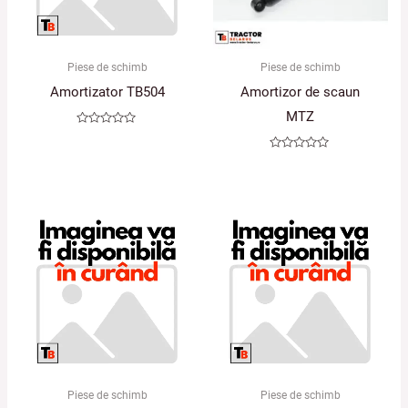
Piese de schimb
Piese de schimb
Amortizator TB504
Amortizor de scaun
MTZ
Evaluat
la
0
Evaluat
din
la
5
0
din
5
Piese de schimb
Piese de schimb