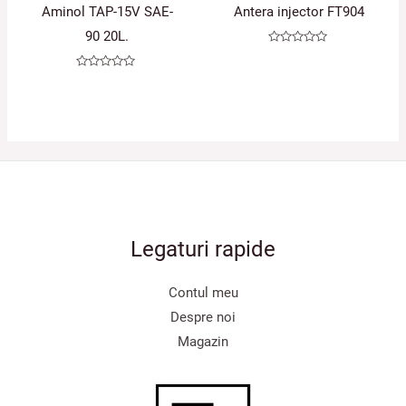
Aminol TAP-15V SAE-
Antera injector FT904
90 20L.
Evaluat
la
0
Evaluat
din
la
5
0
din
5
Legaturi rapide
Contul meu
Despre noi
Magazin