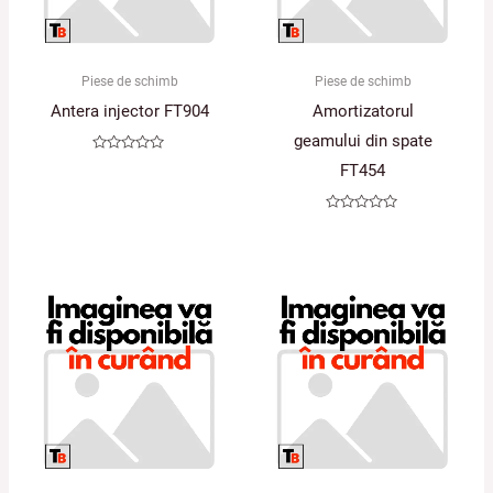
Piese de schimb
Piese de schimb
Antera injector FT904
Amortizatorul
geamului din spate
Evaluat
FT454
la
0
din
5
Evaluat
la
0
din
5