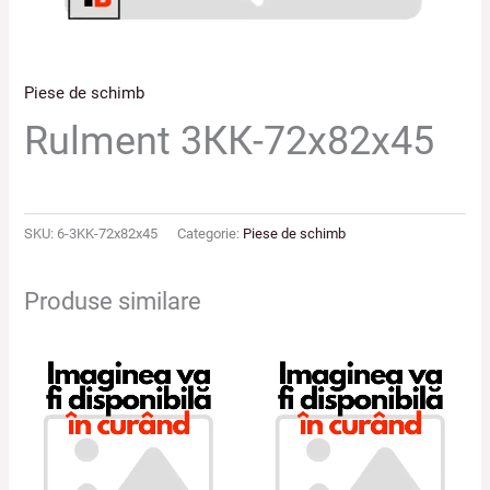
Piese de schimb
Rulment 3КК-72х82х45
SKU:
6-3KK-72x82x45
Categorie:
Piese de schimb
Produse similare