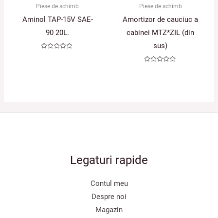
Piese de schimb
Piese de schimb
Aminol TAP-15V SAE-
Amortizor de cauciuc a
90 20L.
cabinei MTZ*ZIL (din
sus)
Evaluat
la
0
Evaluat
din
la
5
0
din
5
Legaturi rapide
Contul meu
Despre noi
Magazin