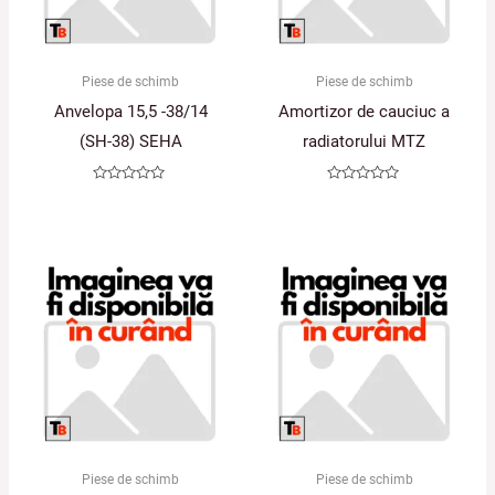
Piese de schimb
Piese de schimb
Anvelopa 15,5 -38/14
Amortizor de cauciuc a
(SH-38) SEHA
radiatorului MTZ
Evaluat
Evaluat
la
la
0
0
din
din
5
5
Piese de schimb
Piese de schimb