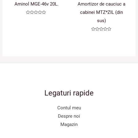
Aminol MGE-46v 20L.
Amortizor de cauciuc a
cabinei MTZ*ZIL (din
Evaluat
sus)
la
0
din
5
Evaluat
la
0
din
5
Legaturi rapide
Contul meu
Despre noi
Magazin