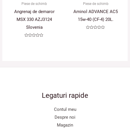
Piese de schimb
Piese de schimb
Angrenaj de demaror
Aminol ADVANCE AC5
MSX 330 AZJ3124
15w-40 (CF-4) 20L.
Slovenia
Evaluat
la
0
Evaluat
din
la
5
0
din
5
Legaturi rapide
Contul meu
Despre noi
Magazin