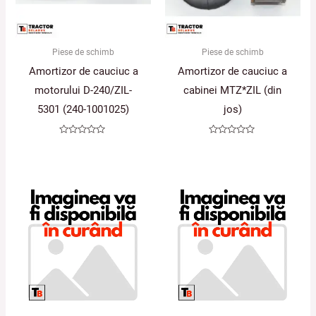
Piese de schimb
Piese de schimb
Amortizor de cauciuc a
Amortizor de cauciuc a
motorului D-240/ZIL-
cabinei MTZ*ZIL (din
5301 (240-1001025)
jos)
Evaluat
Evaluat
la
la
0
0
din
din
5
5