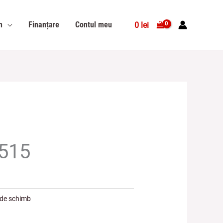
n
Finanțare
Contul meu
0
lei
515
 de schimb