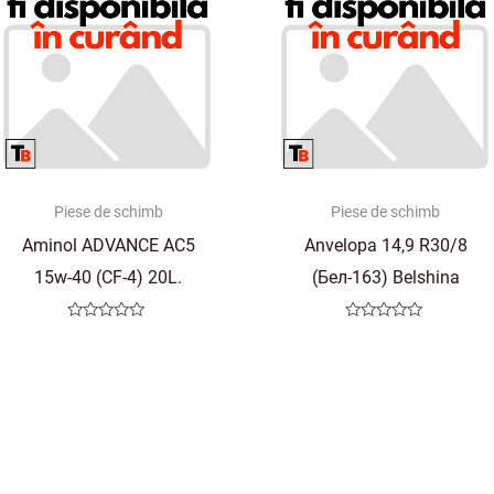
Piese de schimb
Piese de schimb
Aminol ADVANCE AC5
Anvelopa 14,9 R30/8
15w-40 (CF-4) 20L.
(Бел-163) Belshina
Evaluat
Evaluat
la
la
0
0
din
din
5
5