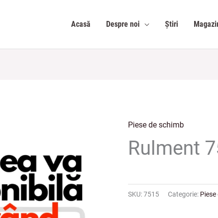
Acasă
Despre noi
Știri
Magazi
Piese de schimb
Rulment 7
SKU:
7515
Categorie:
Piese