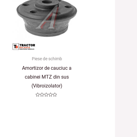
Piese de schimb
Amortizor de cauciuc a
cabinei MTZ din sus
(Vibroizolator)
Evaluat
la
0
din
5