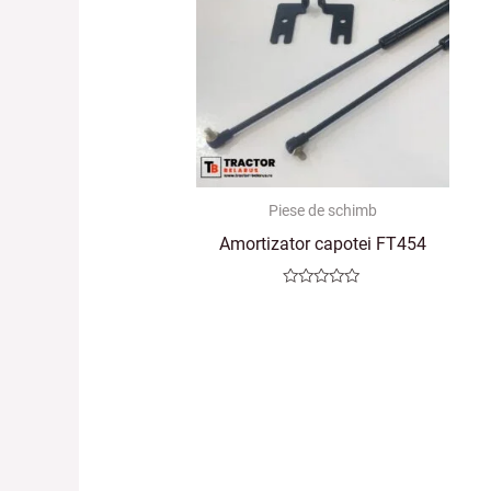
Piese de schimb
Amortizator capotei FT454
Evaluat
la
0
din
5