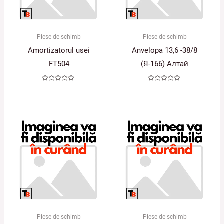
Piese de schimb
Piese de schimb
Amortizatorul usei
Anvelopa 13,6 -38/8
FT504
(Я-166) Алтай
Evaluat
Evaluat
la
la
0
0
din
din
5
5
Piese de schimb
Piese de schimb