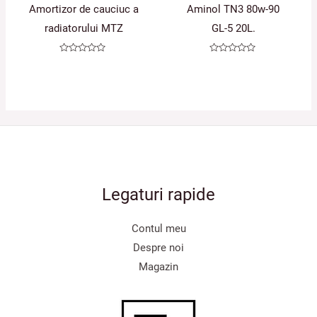
Amortizor de cauciuc a
Aminol TN3 80w-90
radiatorului MTZ
GL-5 20L.
Evaluat
Evaluat
la
la
0
0
din
din
5
5
Legaturi rapide
Contul meu
Despre noi
Magazin