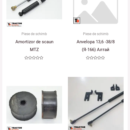
Piese de schimb
Piese de schimb
Amortizor de scaun
Anvelopa 13,6 -38/8
MTZ
(Я-166) Алтай
Evaluat
Evaluat
la
la
0
0
din
din
5
5