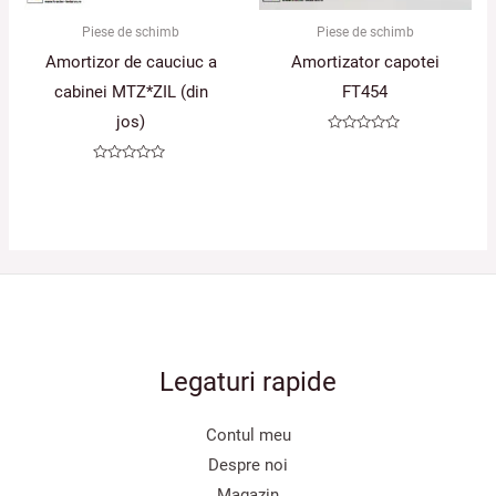
Piese de schimb
Piese de schimb
Amortizor de cauciuc a
Amortizator capotei
cabinei MTZ*ZIL (din
FT454
jos)
Evaluat
la
0
Evaluat
din
la
5
0
din
5
Legaturi rapide
Contul meu
Despre noi
Magazin