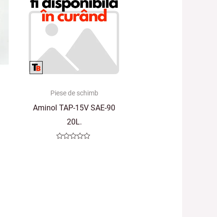
Piese de schimb
Aminol TAP-15V SAE-90
20L.
Evaluat
la
0
din
5