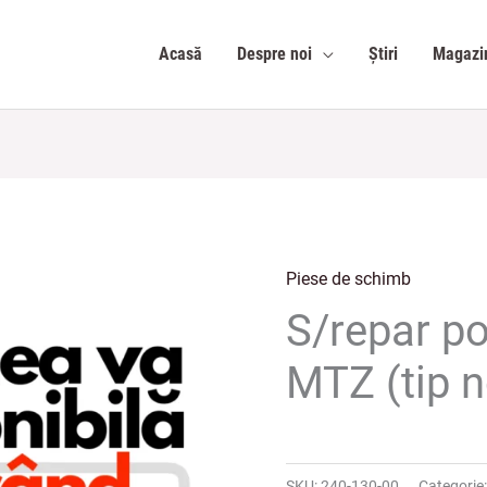
Acasă
Despre noi
Știri
Magazi
Piese de schimb
S/repar p
MTZ (tip 
SKU:
240-130-00
Categorie