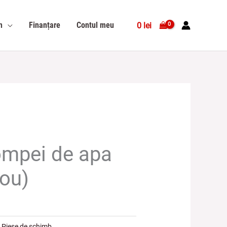
n
Finanțare
Contul meu
0
lei
ompei de apa
nou)
:
Piese de schimb