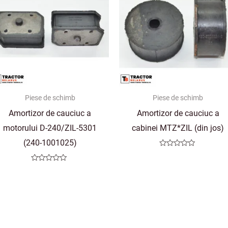
Piese de schimb
Piese de schimb
Amortizor de cauciuc a
Amortizor de cauciuc a
motorului D-240/ZIL-5301
cabinei MTZ*ZIL (din jos)
(240-1001025)
Evaluat
la
0
Evaluat
din
la
5
0
din
5