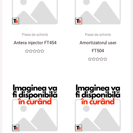
Piese de schimb
Piese de schimb
Antera injector FT454
Amortizatorul usei
FT504
Evaluat
la
0
Evaluat
din
la
5
0
din
5