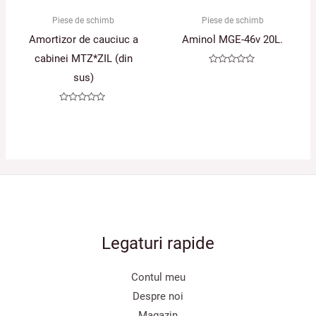
Piese de schimb
Piese de schimb
Amortizor de cauciuc a
Aminol MGE-46v 20L.
cabinei MTZ*ZIL (din
Evaluat
sus)
la
0
din
5
Evaluat
la
0
din
5
Legaturi rapide
Contul meu
Despre noi
Magazin