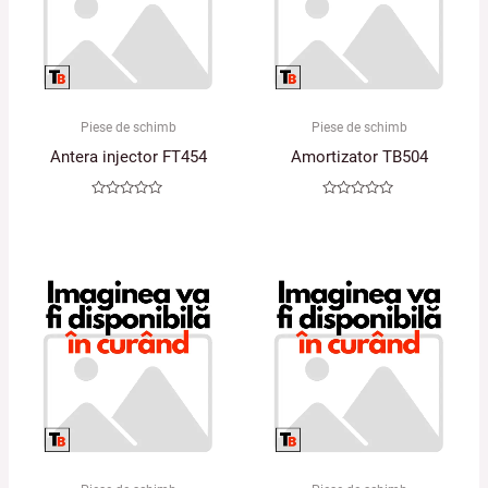
Piese de schimb
Piese de schimb
Antera injector FT454
Amortizator TB504
Evaluat
Evaluat
la
la
0
0
din
din
5
5