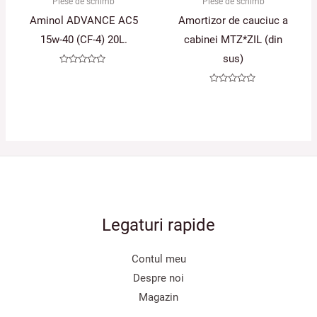
Piese de schimb
Piese de schimb
Aminol ADVANCE AC5
Amortizor de cauciuc a
15w-40 (CF-4) 20L.
cabinei MTZ*ZIL (din
sus)
Evaluat
la
0
Evaluat
din
la
5
0
din
5
Legaturi rapide
Contul meu
Despre noi
Magazin