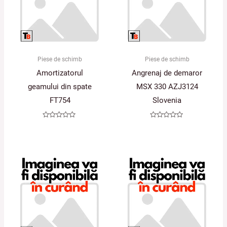
Piese de schimb
Piese de schimb
Amortizatorul
Angrenaj de demaror
geamului din spate
MSX 330 AZJ3124
FT754
Slovenia
Evaluat
Evaluat
la
la
0
0
din
din
5
5