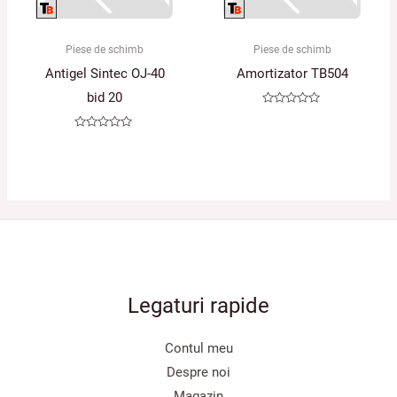
Piese de schimb
Piese de schimb
Antigel Sintec OJ-40
Amortizator TB504
bid 20
Evaluat
la
0
Evaluat
din
la
5
0
din
5
Legaturi rapide
Contul meu
Despre noi
Magazin