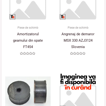
Piese de schimb
Piese de schimb
Amortizatorul
Angrenaj de demaror
geamului din spate
MSX 330 AZJ3124
FT454
Slovenia
Evaluat
Evaluat
la
la
0
0
din
din
5
5