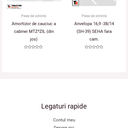
Piese de schimb
Piese de schimb
Amortizor de cauciuc a
Anvelopa 16,9 -38/14
cabinei MTZ*ZIL (din
(SH-39) SEHA fara
jos)
cam.
Evaluat
Evaluat
la
la
0
0
din
din
5
5
Legaturi rapide
Contul meu
Despre noi