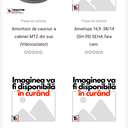
Piese de schimb
Piese de schimb
Amortizor de cauciuc a
Anvelopa 16,9 -38/14
cabinei MTZ din sus
(SH-39) SEHA fara
(Vibroizolator)
cam.
Evaluat
Evaluat
la
la
0
0
din
din
5
5