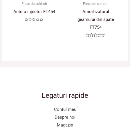
Piese de schimb
Piese de schimb
Antera injector FT454
Amortizatorul
geamului din spate
Evaluat
FT754
la
0
din
5
Evaluat
la
0
din
5
Legaturi rapide
Contul meu
Despre noi
Magazin