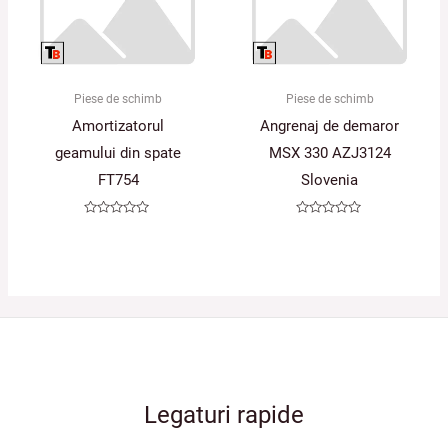
Piese de schimb
Piese de schimb
Amortizatorul
Angrenaj de demaror
geamului din spate
MSX 330 AZJ3124
FT754
Slovenia
Evaluat
Evaluat
la
la
0
0
din
din
5
5
Legaturi rapide