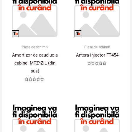
Piese de schimb
Piese de schimb
Amortizor de cauciuc a
Antera injector FT454
cabinei MTZ*ZIL (din
Evaluat
sus)
la
0
din
5
Evaluat
la
0
din
5