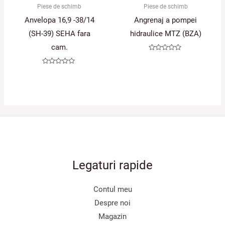
Piese de schimb
Piese de schimb
Anvelopa 16,9 -38/14
Angrenaj a pompei
(SH-39) SEHA fara
hidraulice MTZ (BZA)
cam.
Evaluat
la
0
Evaluat
din
la
5
0
din
5
Legaturi rapide
Contul meu
Despre noi
Magazin