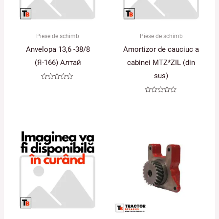
Piese de schimb
Piese de schimb
Anvelopa 13,6 -38/8
Amortizor de cauciuc a
(Я-166) Алтай
cabinei MTZ*ZIL (din
sus)
Evaluat
la
0
Evaluat
din
la
5
0
din
5