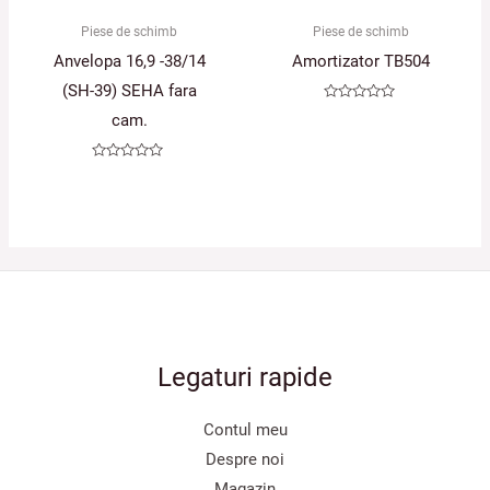
Piese de schimb
Piese de schimb
Anvelopa 16,9 -38/14
Amortizator TB504
(SH-39) SEHA fara
Evaluat
cam.
la
0
din
5
Evaluat
la
0
din
5
Legaturi rapide
Contul meu
Despre noi
Magazin