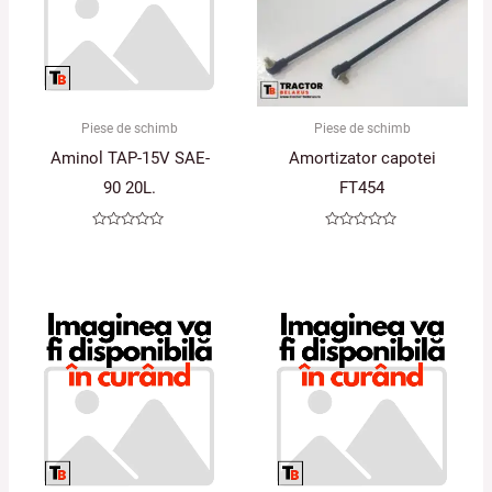
Piese de schimb
Piese de schimb
Aminol TAP-15V SAE-
Amortizator capotei
90 20L.
FT454
Evaluat
Evaluat
la
la
0
0
din
din
5
5